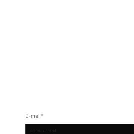
Subscreve a nossa mailing li
E-mail*